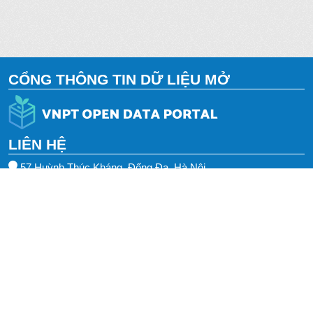
CỔNG THÔNG TIN DỮ LIỆU MỞ
LIÊN HỆ
57 Huỳnh Thúc Kháng, Đống Đa, Hà Nội
0243.553.3388
0243.385.5588
vnptit@vnpt.vn
TRUY CẬP NHANH
Thông tin
Liên hệ chúng tôi
Hướng dẫn
Chính sách bảo mật