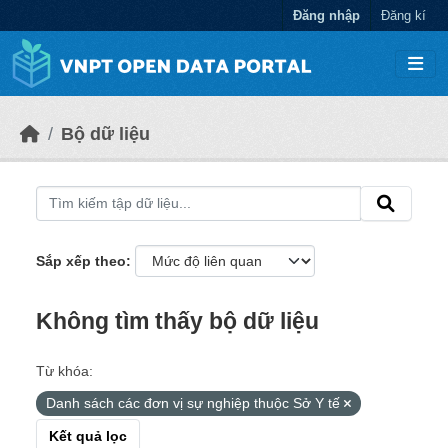
Chuyển đến nội dung chính
Đăng nhập
Đăng kí
Bộ dữ liệu
Sắp xếp theo
Không tìm thấy bộ dữ liệu
Từ khóa:
Danh sách các đơn vị sự nghiệp thuộc Sở Y tế
Kết quả lọc