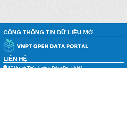
CỔNG THÔNG TIN DỮ LIỆU MỞ
LIÊN HỆ
57 Huỳnh Thúc Kháng, Đống Đa, Hà Nội
0243.553.3388
0243.385.5588
vnptit@vnpt.vn
TRUY CẬP NHANH
Thông tin
Liên hệ chúng tôi
Hướng dẫn
Chính sách bảo mật