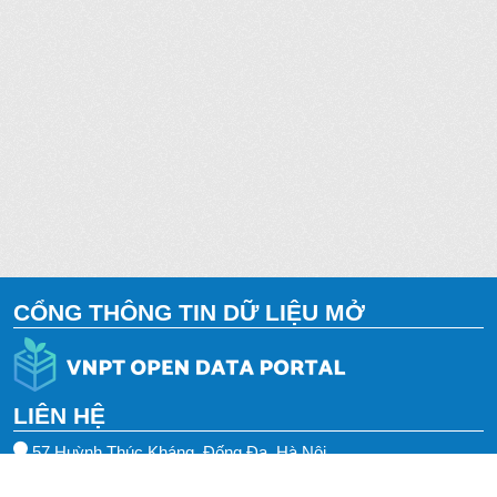
CỔNG THÔNG TIN DỮ LIỆU MỞ
LIÊN HỆ
57 Huỳnh Thúc Kháng, Đống Đa, Hà Nội
0243.553.3388